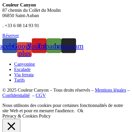
Couleur Canyon
87 chemin du Collet du Moulin
06850 Saint-Auban
. +33 6 08 14 93 91
Réserver
acebook
Google-
Youtube
Tripadvisor
Instagram
plus
Canyoning
Escalade
Via ferrata
Tarifs
© 2025 Couleur Canyon – Tous droits réservés –
Mentions légales
–
Confidentialité
–
CGV
Nous utilisons des cookies pour certaines fonctionnalités de notre
site Web et pour en mesurer l'audience.
Ok
Privacy & Cookies Policy