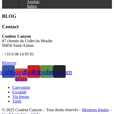
Anglais
Italien
BLOG
Contact
Couleur Canyon
87 chemin du Collet du Moulin
06850 Saint-Auban
. +33 6 08 14 93 91
Réserver
acebook
Google-
Youtube
Tripadvisor
Instagram
plus
Canyoning
Escalade
Via ferrata
Tarifs
© 2025 Couleur Canyon – Tous droits réservés –
Mentions légales
–