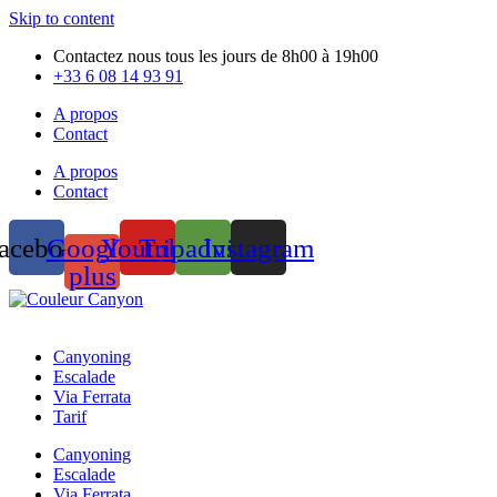
Skip to content
Contactez nous tous les jours de 8h00 à 19h00
+33 6 08 14 93 91
A propos
Contact
A propos
Contact
acebook
Google-
Youtube
Tripadvisor
Instagram
plus
Canyoning
Escalade
Via Ferrata
Tarif
Canyoning
Escalade
Via Ferrata