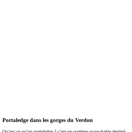
Portaledge dans les gorges du Verdon
Qu’est-ce qu’un portaledge ? c’est un système accrochable destiné