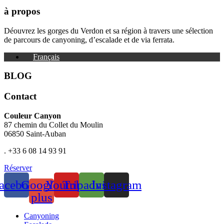
à propos
Déouvrez les gorges du Verdon et sa région à travers une sélection
de parcours de canyoning, d’escalade et de via ferrata.
Français
BLOG
Contact
Couleur Canyon
87 chemin du Collet du Moulin
06850 Saint-Auban
. +33 6 08 14 93 91
Réserver
acebook
Google-
Youtube
Tripadvisor
Instagram
plus
Canyoning